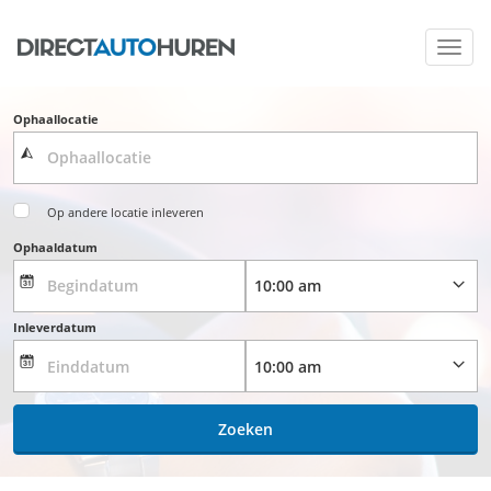
Toggl
navig
Ophaallocatie
Op andere locatie inleveren
Ophaaldatum
Inleverdatum
Zoeken