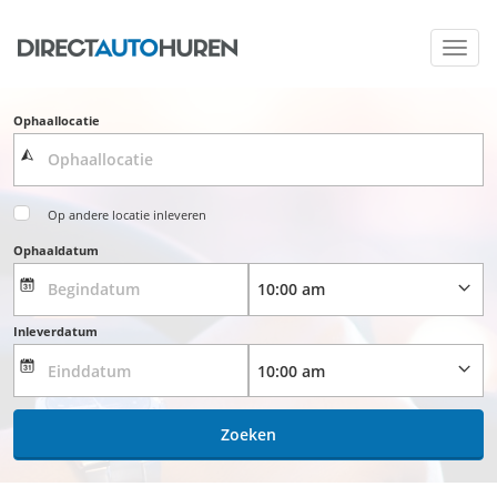
Toggl
navig
Ophaallocatie
Op andere locatie inleveren
Ophaaldatum
Inleverdatum
Zoeken