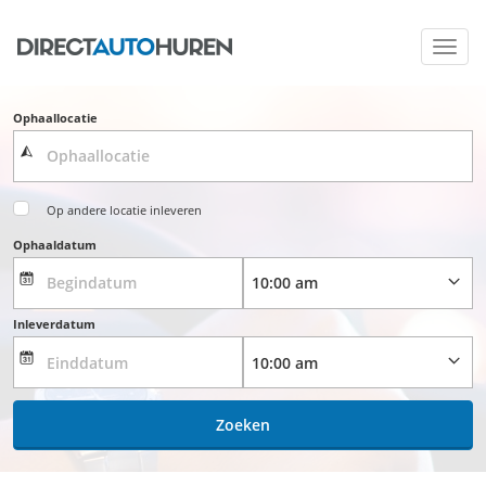
Toggl
navig
Ophaallocatie
Op andere locatie inleveren
Ophaaldatum
Inleverdatum
Zoeken