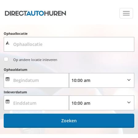
Toggl
navig
Ophaallocatie
Op andere locatie inleveren
Ophaaldatum
Inleverdatum
Zoeken