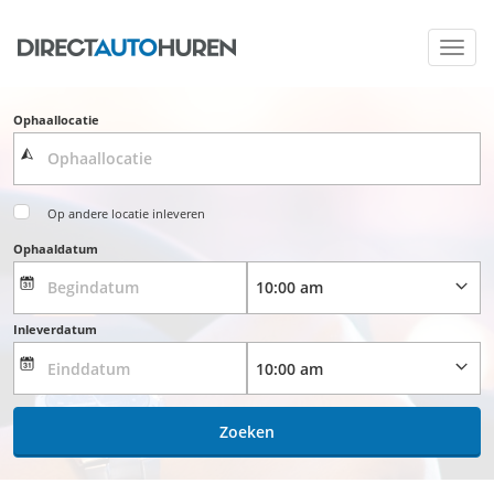
Toggl
navig
Ophaallocatie
Op andere locatie inleveren
Ophaaldatum
Inleverdatum
Zoeken