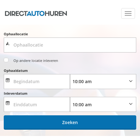
Toggl
navig
Ophaallocatie
Op andere locatie inleveren
Ophaaldatum
Inleverdatum
Zoeken