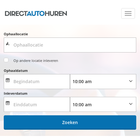
Toggl
navig
Ophaallocatie
Op andere locatie inleveren
Ophaaldatum
Inleverdatum
Zoeken