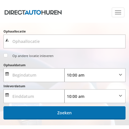
Toggl
navig
Ophaallocatie
Op andere locatie inleveren
Ophaaldatum
Inleverdatum
Zoeken