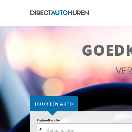
GOED
VE
HUUR EEN AUTO
Ophaallocatie