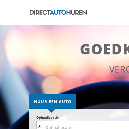
GOED
VER
HUUR EEN AUTO
Ophaallocatie