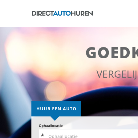
GOED
VERGELI
HUUR EEN AUTO
Ophaallocatie