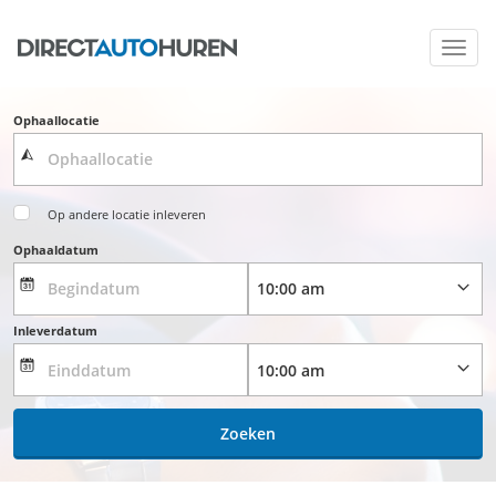
Toggl
navig
Ophaallocatie
Op andere locatie inleveren
Ophaaldatum
Inleverdatum
Zoeken