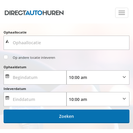
Toggl
navig
Ophaallocatie
Op andere locatie inleveren
Ophaaldatum
Inleverdatum
Zoeken