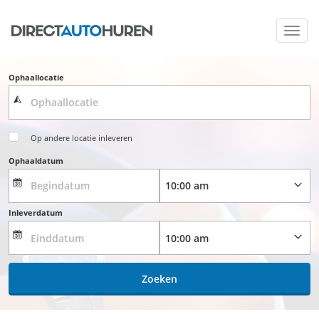
Toggl
navig
Ophaallocatie
Op andere locatie inleveren
Ophaaldatum
Inleverdatum
Zoeken