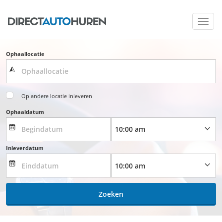
Toggl
navig
Ophaallocatie
Op andere locatie inleveren
Ophaaldatum
Inleverdatum
Zoeken