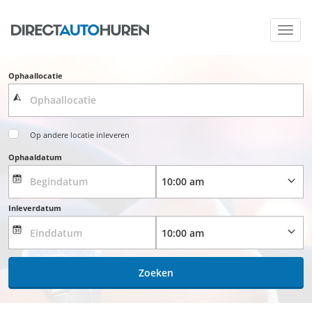
Toggl
navig
Ophaallocatie
Op andere locatie inleveren
Ophaaldatum
Inleverdatum
Zoeken