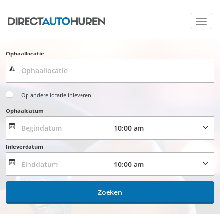
Toggl
navig
Ophaallocatie
Op andere locatie inleveren
Ophaaldatum
Inleverdatum
Zoeken