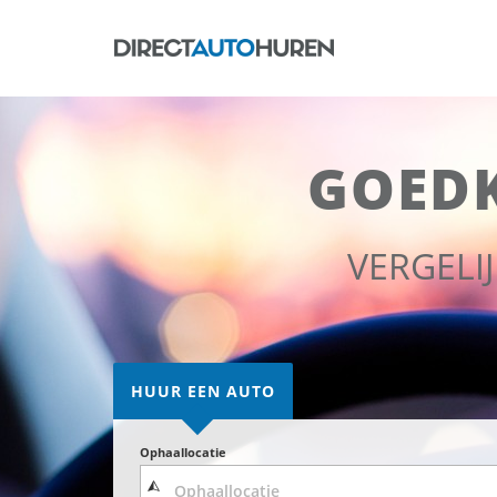
GOED
VERGELI
HUUR EEN AUTO
Ophaallocatie