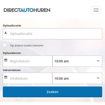
Toggl
navig
Ophaallocatie
Op andere locatie inleveren
Ophaaldatum
Inleverdatum
Zoeken