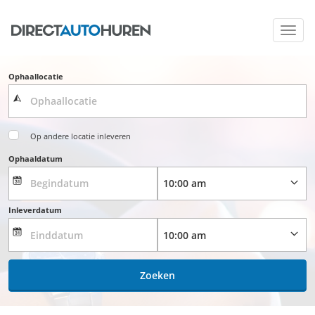
Toggl
navig
Ophaallocatie
Op andere locatie inleveren
Ophaaldatum
Inleverdatum
Zoeken