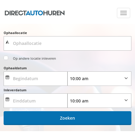
Toggl
navig
Ophaallocatie
Op andere locatie inleveren
Ophaaldatum
Inleverdatum
Zoeken