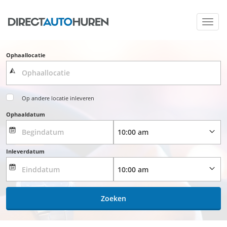
Toggl
navig
Ophaallocatie
Op andere locatie inleveren
Ophaaldatum
Inleverdatum
Zoeken