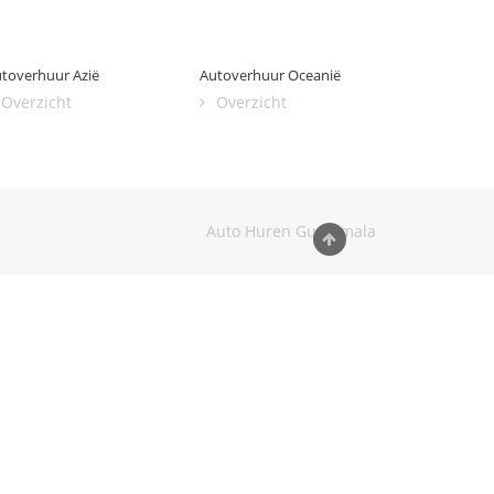
toverhuur Azië
Autoverhuur Oceanië
Overzicht
Overzicht
Auto Huren Guatemala