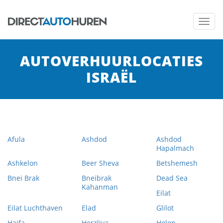
Toggl
navig
AUTOVERHUURLOCATIES
ISRAËL
Afula
Ashdod
Ashdod
Hapalmach
Ashkelon
Beer Sheva
Betshemesh
Bnei Brak
Bneibrak
Dead Sea
Kahanman
Eilat
Eilat Luchthaven
Elad
Glilot
Haifa
Herzliya
Holon