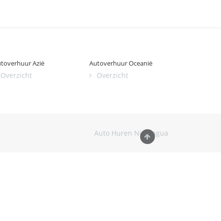
toverhuur Azië
Autoverhuur Oceanië
Overzicht
Overzicht
Auto Huren Nicaragua