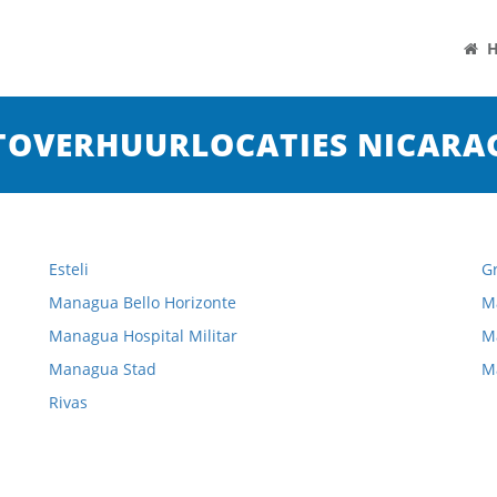
H
TOVERHUURLOCATIES NICARA
Esteli
G
Managua Bello Horizonte
M
Managua Hospital Militar
M
Managua Stad
M
Rivas